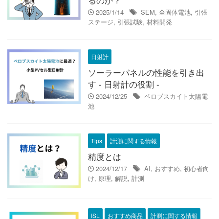
2025/1/14
SEM
,
全固体電池
,
引張
ステージ
,
引張試験
,
材料開発
日射計
ソーラーパネルの性能を引き出
す - 日射計の役割 -
2024/12/25
ペロブスカイト太陽電
池
Tips
計測に関する情報
精度とは
2024/12/17
AI
,
おすすめ
,
初心者向
け
,
原理
,
解説
,
計測
ISL
おすすめ商品
計測に関する情報