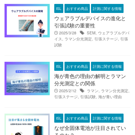
ISL
おすすめ商品
計測に関する情報
ウェアラブルデバイスの進化と
引張試験の重要性
2025/3/28
SEM
,
ウェアラブルデバ
イス
,
ラマン分光測定
,
引張ステージ
,
引張
試験
ISL
おすすめ商品
計測に関する情報
海が青色の理由の解明とラマン
分光測定との関係
2025/2/12
ラマン
,
ラマン分光測定
,
引張ステージ
,
引張試験
,
海が青い理由
ISL
おすすめ商品
計測に関する情報
なぜ全固体電池が注目されてい
るのか？