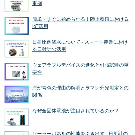
事例
簡単・すぐに始められる！陸上養殖における
IoT活用
日射比例潅水について - スマート農業におけ
る日射計の活用
ウェアラブルデバイスの進化と引張試験の重
要性
海が青色の理由の解明とラマン分光測定との
関係
なぜ全固体電池が注目されているのか？
ソーラーパネルの性能を引き出す - 日射計の