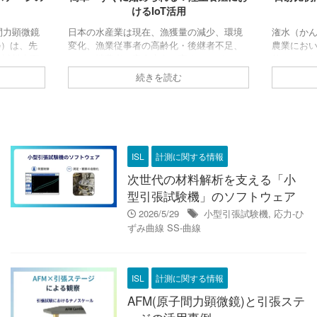
T活用
おける日射計の活用
獲量の減少、環境
潅水（かんすい：水やり）の重要性と課題
全
化・後継者不足、
農業において潅水（水やり）は、最も基本
術
の高まりなど、さ
的でありながら最も難しい作業の一つで
解
います。漁獲量の
す。水が多すぎれば根腐れや病気の原因と
顕
読む
続きを読む
備投資や燃料費の
なり、少なすぎれば生育不良や収量減につ
人材不足を招く悪
ながります。特にハウス栽培や養液栽培で
。これらの課題
は、潅水のタイミングと量が作物の品質や
展に向けて早急に
収益に直結します。そこで注目されている
す。こうした状況
のが、「日射比例潅水（にっしゃひれいか
供給の新たな解決
んすい）」という技術です。 日射比例潅水
ISL
計測に関する情報
注目を集めていま
の基本 日射比例潅水とは 日射比日射比例潅
次世代の材料解析を支える「小
陸上養殖は、海や川な
水は、太陽光の強さ＝日射量に応じて潅水
れた陸地の施設
量を自動的に調整する技術です。スマート
型引張試験機」のソフトウェア
農業の中核 ...
2026/5/29
小型引張試験機
,
応力-ひ
ずみ曲線 SS-曲線
ISL
計測に関する情報
AFM(原子間力顕微鏡)と引張ステ