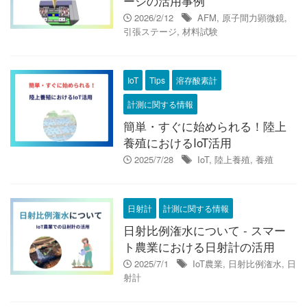
ージの活用事例
2026/2/12
AFM
,
原子間力顕微鏡
,
引張ステージ
,
材料試験
IoT
Tips
溶存酸素計
計測に関する情報
簡単・すぐに始められる！陸上
養殖におけるIoT活用
2025/7/28
IoT
,
陸上養殖
,
養殖
日射計
計測に関する情報
日射比例潅水について - スマー
ト農業における日射計の活用
2025/7/1
IoT農業
,
日射比例潅水
,
日
射計