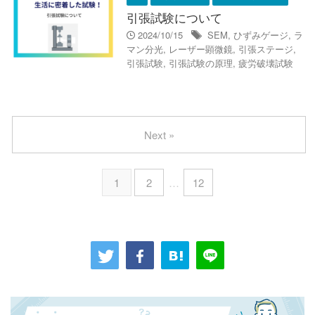
引張試験について
2024/10/15
SEM
,
ひずみゲージ
,
ラ
マン分光
,
レーザー顕微鏡
,
引張ステージ
,
引張試験
,
引張試験の原理
,
疲労破壊試験
Next »
1
2
…
12