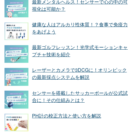
最新メンタルヘルス！センサーで心の中の可
視化は可能か？
健康な人はアルカリ性体質！？食事で免疫力
をあげよう
最新ゴルフレッスン！光学式モーションキャ
プチャ技術を紹介
レーザーとカメラで3DCGに！オリンピック
の最新採点システムを解説
センサーを搭載したサッカーボールが公式試
合に！その仕組みとは？
PH計の校正方法と使い方を解説