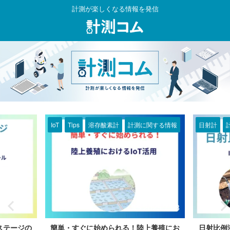
計測が楽しくなる情報を発信
計測に関する情報
日射計
計測に関する情報
IS
2025/7/28
2025/7/1
る！陸上養殖にお
日射比例潅水について - スマート農業に
ウ